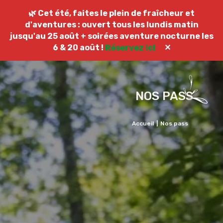
NOUS CONTACTER
🌿 Cet été, faites le plein de fraîcheur et
d'aventures : ouvert tous les lundis matin
jusqu'au 25 août + soirées aventure nocturne les
6 & 20 août !
Réservez ici
✕
NOS PASS
Accueil
Nos pass