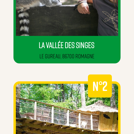
LA VALLÉE DES SINGES
Le Gureau, 86700 Romagne
Dans ce parc, il n’y a ni cage, ni barrière, mais
beaucoup d’espace pour vous permettre
de
découvrir les singes
.
N°2
VISITEZ LE SITE >>