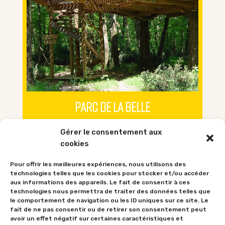
PARC DE LA BELLE
Anatole de Briey, 86160 Magné
Gérer le consentement aux
15 Cabanes dans les arbres & 5 Lodges – Vivez
cookies
l’expérience des Cabanes dans les arbres : un
hébergement insolite, sans eau ni électricité,
Pour offrir les meilleures expériences, nous utilisons des
N°3
technologies telles que les cookies pour stocker et/ou accéder
pour passer une nuit en amoureux ou en famille
aux informations des appareils. Le fait de consentir à ces
dans le département de la Vienne (86).
technologies nous permettra de traiter des données telles que
le comportement de navigation ou les ID uniques sur ce site. Le
VISITEZ LE SITE >>
fait de ne pas consentir ou de retirer son consentement peut
avoir un effet négatif sur certaines caractéristiques et