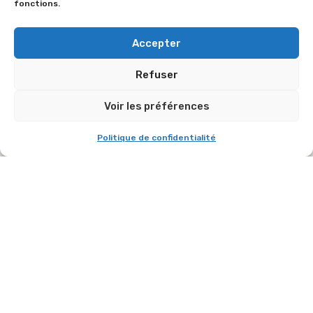
fonctions.
Accepter
Refuser
Voir les préférences
Politique de confidentialité
DOMAINE DE DIENNE
La Bocquerie, 86410 Dienné
Petits et grands écarquillent les yeux en
arrivant devant un lapin géant et sa carotte,
avec deux vrais petits lapins à l’intérieur. La
N°4
visite de notre maison « Lapin » confirme
l’émerveillement collectif.