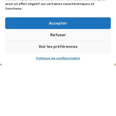
Actus
avoir un effet négatif sur certaines caractéristiques et
fonctions.
Accepter
Refuser
Voir les préférences
Politique de confidentialité
Parc accrobranche Poitiers : où
?
vivre l’aventure en pleine nature ?
En savoir plus