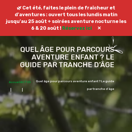
NOUS CONTACTER
🌿 Cet été, faites le plein de fraîcheur et
d'aventures : ouvert tous les lundis matin
jusqu'au 25 août + soirées aventure nocturne les
6 & 20 août !
Réservez ici
✕
QUEL ÂGE POUR PARCOURS
AVENTURE ENFANT ? LE
GUIDE PAR TRANCHE D’ÂGE
Quel âge pour parcours aventure enfant ? Le guide
Accueil
ACTUS
par tranche d’âge