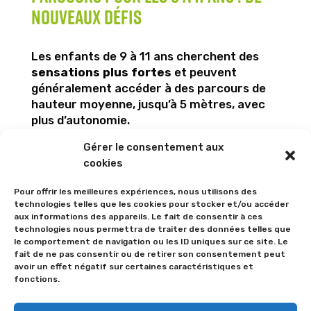
nouveaux défis
Les enfants de 9 à 11 ans cherchent des
sensations plus fortes
et peuvent
généralement accéder à des parcours de
hauteur moyenne, jusqu’à 5 mètres, avec
plus d’autonomie.
Gérer le consentement aux
Conditions d’accès :
cookies
Pour offrir les meilleures expériences, nous utilisons des
Taille requise : souvent autour de 1,25 m
technologies telles que les cookies pour stocker et/ou accéder
aux informations des appareils. Le fait de consentir à ces
Compréhension des consignes de
technologies nous permettra de traiter des données telles que
sécurité
le comportement de navigation ou les ID uniques sur ce site. Le
Accompagnement facultatif, mais
fait de ne pas consentir ou de retirer son consentement peut
avoir un effet négatif sur certaines caractéristiques et
surveillance recommandée
fonctions.